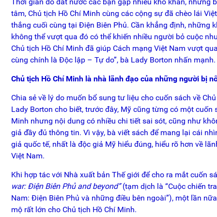
Thời gian đó đất nước các bạn gặp nhiều khó khăn, nhưng b
tâm, Chủ tịch Hồ Chí Minh cùng các cộng sự đã chèo lái Việ
thắng cuối cùng tại Điện Biên Phủ. Cần khẳng định, những
không thể vượt qua đó có thể khiến nhiều người bỏ cuộc nh
Chủ tịch Hồ Chí Minh đã giúp Cách mạng Việt Nam vượt qua 
cùng chính là Độc lập – Tự do”, bà Lady Borton nhấn mạnh.
Chủ tịch Hồ Chí Minh là nhà lãnh đạo của những người bị nô 
Chia sẻ về lý do muốn bổ sung tư liệu cho cuốn sách về Chủ 
Lady Borton cho biết, trước đây, Mỹ cũng từng có một cuốn 
Minh nhưng nội dung có nhiều chi tiết sai sót, cũng như kh
giả đầy đủ thông tin. Vì vậy, bà viết sách để mang lại cái nh
giả quốc tế, nhất là độc giả Mỹ hiểu đúng, hiểu rõ hơn về lãn
Việt Nam.
Khi hợp tác với Nhà xuất bản Thế giới để cho ra mắt cuốn s
war: Điện Biên Phủ and beyond”
(tạm dịch là “Cuộc chiến tr
Nam: Điện Biên Phủ và những điều bên ngoài”), một lần nữa
mộ rất lớn cho Chủ tịch Hồ Chí Minh.