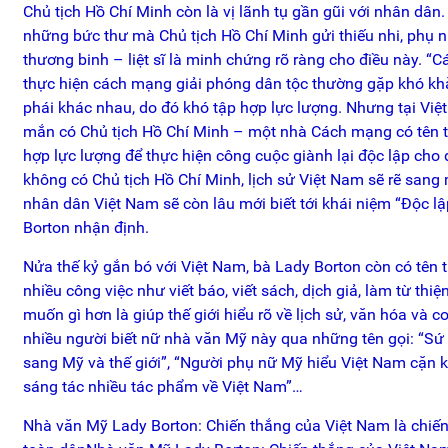
Chủ tịch Hồ Chí Minh còn là vị lãnh tụ gần gũi với nhân dân
những bức thư mà Chủ tịch Hồ Chí Minh gửi thiếu nhi, phụ n
thương binh – liệt sĩ là minh chứng rõ ràng cho điều này. 
thực hiện cách mạng giải phóng dân tộc thường gặp khó khă
phái khác nhau, do đó khó tập hợp lực lượng. Nhưng tại Vi
mắn có Chủ tịch Hồ Chí Minh – một nhà Cách mạng có tên t
hợp lực lượng để thực hiện công cuộc giành lại độc lập cho
không có Chủ tịch Hồ Chí Minh, lịch sử Việt Nam sẽ rẽ san
nhân dân Việt Nam sẽ còn lâu mới biết tới khái niệm “Độc lậ
Borton nhận định.
Nửa thế kỷ gắn bó với Việt Nam, bà Lady Borton còn có tên tiế
nhiều công việc như viết báo, viết sách, dịch giả, làm từ th
muốn gì hơn là giúp thế giới hiểu rõ về lịch sử, văn hóa và 
nhiều người biết nữ nhà văn Mỹ này qua những tên gọi: “Sứ
sang Mỹ và thế giới”, “Người phụ nữ Mỹ hiểu Việt Nam cặn k
sáng tác nhiều tác phẩm về Việt Nam”…
Nhà văn Mỹ Lady Borton: Chiến thắng của Việt Nam là chiến 