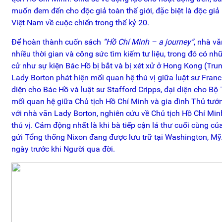
muốn đem đến cho độc giả toàn thế giới, đặc biệt là độc giả
Việt Nam về cuộc chiến trong thế kỷ 20.
Để hoàn thành cuốn sách
“Hồ Chí Minh – a journey”
, nhà v
nhiều thời gian và công sức tìm kiếm tư liệu, trong đó có nhữ
cử như sự kiện Bác Hồ bị bắt và bị xét xử ở Hong Kong (Tru
Lady Borton phát hiện mối quan hệ thú vị giữa luật sư Franc
diện cho Bác Hồ và luật sư Stafford Cripps, đại diện cho B
mối quan hệ giữa Chủ tịch Hồ Chí Minh và gia đình Thủ tư
với nhà văn Lady Borton, nghiên cứu về Chủ tịch Hồ Chí Minh
thú vị. Cảm động nhất là khi bà tiếp cận lá thư cuối cùng củ
gửi Tổng thống Nixon đang được lưu trữ tại Washington, Mỹ.
ngày trước khi Người qua đời.