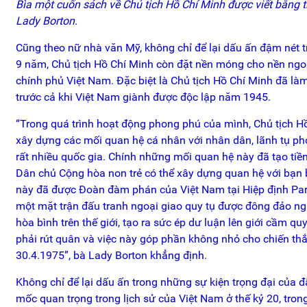
Bìa một cuốn sách về Chủ tịch Hồ Chí Minh được viết bằng 
Lady Borton.
Cũng theo nữ nhà văn Mỹ, không chỉ để lại dấu ấn đậm nét 
9 năm, Chủ tịch Hồ Chí Minh còn đặt nền móng cho nền ngo
chính phủ Việt Nam. Đặc biệt là Chủ tịch Hồ Chí Minh đã làm 
trước cả khi Việt Nam giành được độc lập năm 1945.
“Trong quá trình hoạt động phong phú của mình, Chủ tịch Hồ 
xây dựng các mối quan hệ cá nhân với nhân dân, lãnh tụ ph
rất nhiều quốc gia. Chính những mối quan hệ này đã tạo tiề
Dân chủ Cộng hòa non trẻ có thể xây dựng quan hệ với bạn 
này đã được Đoàn đàm phán của Việt Nam tại Hiệp định Pari
một mặt trận đấu tranh ngoại giao quy tụ được đông đảo n
hòa bình trên thế giới, tạo ra sức ép dư luận lên giới cầm q
phải rút quân và việc này góp phần không nhỏ cho chiến th
30.4.1975”, bà Lady Borton khẳng định.
Không chỉ để lại dấu ấn trong những sự kiện trọng đại của 
mốc quan trọng trong lịch sử của Việt Nam ở thế kỷ 20, tro