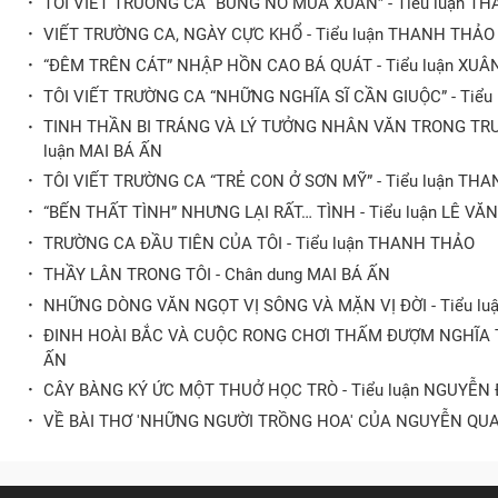
·
TÔI VIẾT TRƯỜNG CA “BÙNG NỔ MÙA XUÂN” - Tiểu luận T
·
VIẾT TRƯỜNG CA, NGÀY CỰC KHỔ - Tiểu luận THANH THẢO
·
“ĐÊM TRÊN CÁT” NHẬP HỒN CAO BÁ QUÁT - Tiểu luận XU
·
TÔI VIẾT TRƯỜNG CA “NHỮNG NGHĨA SĨ CẦN GIUỘC” - Tiể
·
TINH THẦN BI TRÁNG VÀ LÝ TƯỞNG NHÂN VĂN TRONG TRƯ
luận MAI BÁ ẤN
·
TÔI VIẾT TRƯỜNG CA “TRẺ CON Ở SƠN MỸ” - Tiểu luận TH
·
“BẾN THẤT TÌNH” NHƯNG LẠI RẤT… TÌNH - Tiểu luận LÊ VĂ
·
TRƯỜNG CA ĐẦU TIÊN CỦA TÔI - Tiểu luận THANH THẢO
·
THẦY LÂN TRONG TÔI - Chân dung MAI BÁ ẤN
·
NHỮNG DÒNG VĂN NGỌT VỊ SÔNG VÀ MẶN VỊ ĐỜI - Tiểu lu
·
ĐINH HOÀI BẮC VÀ CUỘC RONG CHƠI THẤM ĐƯỢM NGHĨA TÌN
ẤN
·
CÂY BÀNG KÝ ỨC MỘT THUỞ HỌC TRÒ - Tiểu luận NGUYỄN
·
VỀ BÀI THƠ 'NHỮNG NGƯỜI TRỒNG HOA' CỦA NGUYỄN QU