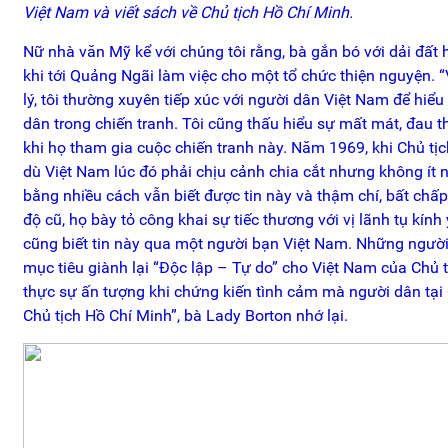
Việt Nam và viết sách về Chủ tịch Hồ Chí Minh.
Nữ nhà văn Mỹ kể với chúng tôi rằng, bà gắn bó với dải đất
khi tới Quảng Ngãi làm việc cho một tổ chức thiện nguyện. 
lý, tôi thường xuyên tiếp xúc với người dân Việt Nam để hiể
dân trong chiến tranh. Tôi cũng thấu hiểu sự mất mát, đau
khi họ tham gia cuộc chiến tranh này. Năm 1969, khi Chủ tịc
dù Việt Nam lúc đó phải chịu cảnh chia cắt nhưng không ít
bằng nhiều cách vẫn biết được tin này và thậm chí, bất chấ
độ cũ, họ bày tỏ công khai sự tiếc thương với vị lãnh tụ kính 
cũng biết tin này qua một người bạn Việt Nam. Những người 
mục tiêu giành lại “Độc lập – Tự do” cho Việt Nam của Chủ t
thực sự ấn tượng khi chứng kiến tình cảm mà người dân tạ
Chủ tịch Hồ Chí Minh”, bà Lady Borton nhớ lại.