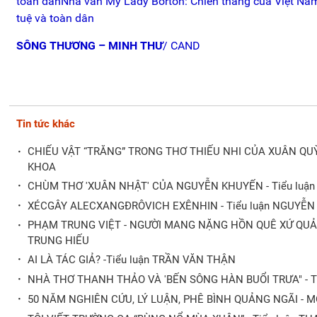
toàn dânNhà văn Mỹ Lady Borton: Chiến thắng của Việt Nam 
tuệ và toàn dân
SÔNG THƯƠNG – MINH THƯ
/ CAND
Tin tức khác
·
CHIẾU VẬT “TRĂNG” TRONG THƠ THIẾU NHI CỦA XUÂN Q
KHOA
·
CHÙM THƠ 'XUÂN NHẬT' CỦA NGUYỄN KHUYẾN - Tiểu lu
·
XÉCGÂY ALECXANGĐRÔVICH EXÊNHIN - Tiểu luận NGUYỄN 
·
PHẠM TRUNG VIỆT - NGƯỜI MANG NẶNG HỒN QUÊ XỨ QUẢN
TRUNG HIẾU
·
AI LÀ TÁC GIẢ? -Tiểu luận TRẦN VĂN THẬN
·
NHÀ THƠ THANH THẢO VÀ 'BẾN SÔNG HÀN BUỔI TRƯA" - T
·
50 NĂM NGHIÊN CỨU, LÝ LUẬN, PHÊ BÌNH QUẢNG NGÃI - 