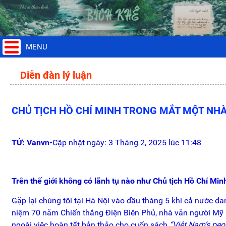
MENU
Diễn đàn lý luận
CHỦ TỊCH HỒ CHÍ MINH TRONG MẮT MỘT NH
TỪ: Vanvn-
Cập nhật ngày: 3 Tháng 2, 2025 lúc 11:48
Trên thế giới không có lãnh tụ nào như Chủ tịch Hồ Chí Min
Gặp lại chúng tôi tại Hà Nội vào đầu tháng 5 khi cả nước đa
niệm 70 năm Chiến thắng Điện Biên Phủ, nhà văn người Mỹ L
ngoài việc hoàn tất bản thảo cho cuốn sách
“Việt Nam’s peo