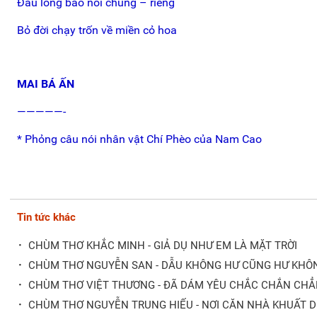
Đau lòng bao nỗi chung – riêng
Bỏ đời chạy trốn về miền cỏ hoa
MAI BÁ ẤN
—————-
* Phỏng câu nói nhân vật Chí Phèo của Nam Cao
Tin tức khác
·
CHÙM THƠ KHẮC MINH - GIẢ DỤ NHƯ EM LÀ MẶT TRỜI
·
CHÙM THƠ NGUYỄN SAN - DẪU KHÔNG HƯ CŨNG HƯ KHÔ
·
CHÙM THƠ VIỆT THƯƠNG - ĐÃ DÁM YÊU CHẮC CHẮN CH
·
CHÙM THƠ NGUYỄN TRUNG HIẾU - NƠI CĂN NHÀ KHUẤT 