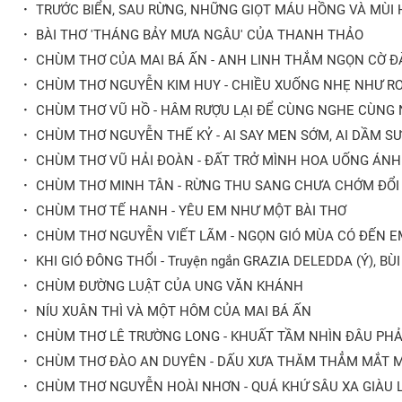
·
TRƯỚC BIỂN, SAU RỪNG, NHỮNG GIỌT MÁU HỒNG VÀ MÙI H
·
BÀI THƠ 'THÁNG BẢY MƯA NGÂU' CỦA THANH THẢO
·
CHÙM THƠ CỦA MAI BÁ ẤN - ANH LINH THẮM NGỌN CỜ Đ
·
CHÙM THƠ NGUYỄN KIM HUY - CHIỀU XUỐNG NHẸ NHƯ R
·
CHÙM THƠ VŨ HỒ - HÂM RƯỢU LẠI ĐỂ CÙNG NGHE CÙNG
·
CHÙM THƠ NGUYỄN THẾ KỶ - AI SAY MEN SỚM, AI DẦM 
·
CHÙM THƠ VŨ HẢI ĐOÀN - ĐẤT TRỞ MÌNH HOA UỐNG ÁN
·
CHÙM THƠ MINH TÂN - RỪNG THU SANG CHƯA CHỚM ĐỔI 
·
CHÙM THƠ TẾ HANH - YÊU EM NHƯ MỘT BÀI THƠ
·
CHÙM THƠ NGUYỄN VIẾT LÃM - NGỌN GIÓ MÙA CÓ ĐẾN 
·
KHI GIÓ ĐÔNG THỔI - Truyện ngắn GRAZIA DELEDDA (Ý), BÙ
·
CHÙM ĐƯỜNG LUẬT CỦA UNG VĂN KHÁNH
·
NÍU XUÂN THÌ VÀ MỘT HÔM CỦA MAI BÁ ẤN
·
CHÙM THƠ LÊ TRƯỜNG LONG - KHUẤT TẦM NHÌN ĐÂU PHẢ
·
CHÙM THƠ ĐÀO AN DUYÊN - DẤU XƯA THĂM THẲM MẮT M
·
CHÙM THƠ NGUYỄN HOÀI NHƠN - QUÁ KHỨ SÂU XA GIÀU