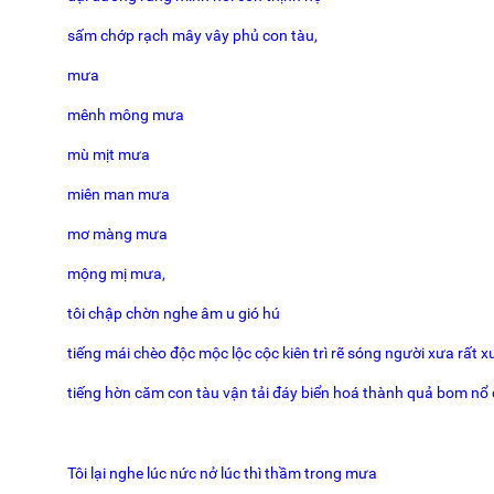
sấm chớp rạch mây vây phủ con tàu,
mưa
mênh mông mưa
mù mịt mưa
miên man mưa
mơ màng mưa
mộng mị mưa,
tôi chập chờn nghe âm u gió hú
tiếng mái chèo độc mộc lộc cộc kiên trì rẽ sóng người xưa rất 
tiếng hờn căm con tàu vận tải đáy biển hoá thành quả bom n
Tôi lại nghe lúc nức nở lúc thì thầm trong mưa