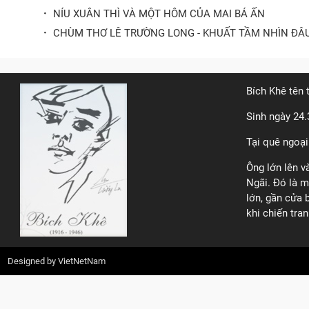
·
NÍU XUÂN THÌ VÀ MỘT HÔM CỦA MAI BÁ ẤN
·
CHÙM THƠ LÊ TRƯỜNG LONG - KHUẤT TẦM NHÌN ĐÂU
Bích Khê tên 
Sinh ngày 24.
Tại quê ngoại
Ông lớn lên v
Ngãi. Đó là m
lớn, gần cửa 
khi chiến tran
Designed by
VietNetNam