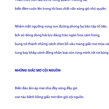
biển đêm cuộn lên trong tôi bao chất vấn sóng gió chủ quyền.
Nhắm mắt ngưỡng vọng con đường phong ba bão táp tổ tiên,
lịch sử dòng dòng hải lưu dâng trào ngàn hoa cảm hứng,
bung nở thành những cánh chim bồ câu mang giấc mơ mùa và
tung bay khắp cánh đồng nhân loại còn rùng mình rớt rơi bón
NHỮNG GIẤC MƠ CỘI NGUỒN
Biển đảo ấm áp mái nhà đầy sóng đầy gió
con tàu bềnh bồng giấc mơ tắm gội cội nguồn.