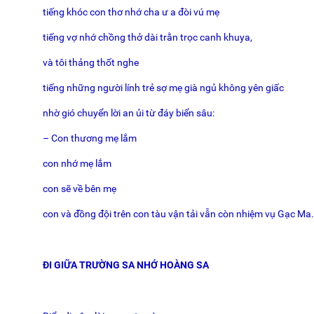
tiếng khóc con thơ nhớ cha ư a đòi vú mẹ
tiếng vợ nhớ chồng thở dài trằn trọc canh khuya,
và tôi thảng thốt nghe
tiếng những người lính trẻ sợ mẹ già ngủ không yên giấc
nhờ gió chuyển lời an ủi từ đáy biển sâu:
– Con thương mẹ lắm
con nhớ mẹ lắm
con sẽ về bên mẹ
con và đồng đội trên con tàu vận tải vẫn còn nhiệm vụ Gạc Ma
ĐI GIỮA TRƯỜNG SA NHỚ HOÀNG SA