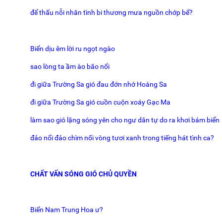
để thấu nỗi nhân tình bi thương mưa nguồn chớp bể?
Biển dịu êm lời ru ngọt ngào
sao lòng ta ầm ào bão nổi
đi giữa Trường Sa gió đau đớn nhớ Hoàng Sa
đi giữa Trường Sa gió cuồn cuộn xoáy Gạc Ma
làm sao gió lặng sóng yên cho ngư dân tự do ra khơi bám biển
đảo nổi đảo chìm nối vòng tươi xanh trong tiếng hát tình ca?
CHẤT VẤN SÓNG GIÓ CHỦ QUYỀN
Biển Nam Trung Hoa ư?