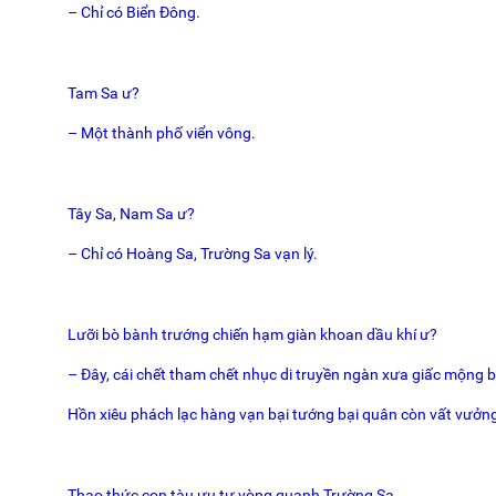
– Chỉ có Biển Đông.
Tam Sa ư?
– Một thành phố viển vông.
Tây Sa, Nam Sa ư?
– Chỉ có Hoàng Sa, Trường Sa vạn lý.
Lưỡi bò bành trướng chiến hạm giàn khoan dầu khí ư?
– Đây, cái chết tham chết nhục di truyền ngàn xưa giấc mộng 
Hồn xiêu phách lạc hàng vạn bại tướng bại quân còn vất vưởn
Thao thức con tàu ưu tư vòng quanh Trường Sa,