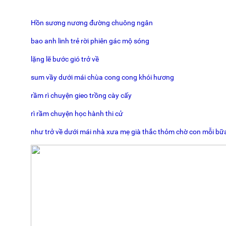
Hồn sương nương đường chuông ngân
bao anh linh trẻ rời phiên gác mộ sóng
lặng lẽ bước gió trở về
sum vầy dưới mái chùa cong cong khói hương
rầm rì chuyện gieo trồng cày cấy
rì rầm chuyện học hành thi cử
như trở về dưới mái nhà xưa mẹ già thắc thỏm chờ con mỗi bữ