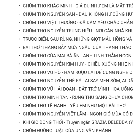
·
CHÙM THƠ KHẮC MINH - GIẢ DỤ NHƯ EM LÀ MẶT TR
·
CHÙM THƠ NGUYỄN SAN - DẪU KHÔNG HƯ CŨNG HƯ
·
CHÙM THƠ VIỆT THƯƠNG - ĐÃ DÁM YÊU CHẮC CHẮ
·
CHÙM THƠ NGUYỄN TRUNG HIẾU - NƠI CĂN NHÀ KH
·
TRƯỚC BIỂN, SAU RỪNG, NHỮNG GIỌT MÁU HỒNG VÀ 
·
BÀI THƠ 'THÁNG BẢY MƯA NGÂU' CỦA THANH THẢO
·
CHÙM THƠ CỦA MAI BÁ ẤN - ANH LINH THẮM NGỌN
·
CHÙM THƠ NGUYỄN KIM HUY - CHIỀU XUỐNG NHẸ N
·
CHÙM THƠ VŨ HỒ - HÂM RƯỢU LẠI ĐỂ CÙNG NGHE 
·
CHÙM THƠ NGUYỄN THẾ KỶ - AI SAY MEN SỚM, AI 
·
CHÙM THƠ VŨ HẢI ĐOÀN - ĐẤT TRỞ MÌNH HOA UỐN
·
CHÙM THƠ MINH TÂN - RỪNG THU SANG CHƯA CHỚM 
·
CHÙM THƠ TẾ HANH - YÊU EM NHƯ MỘT BÀI THƠ
·
CHÙM THƠ NGUYỄN VIẾT LÃM - NGỌN GIÓ MÙA CÓ 
·
KHI GIÓ ĐÔNG THỔI - Truyện ngắn GRAZIA DELEDDA (Ý
·
CHÙM ĐƯỜNG LUẬT CỦA UNG VĂN KHÁNH