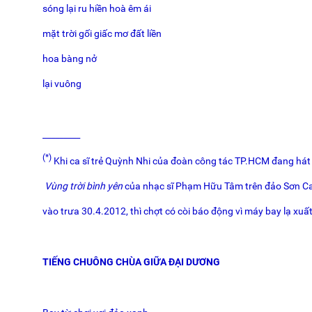
sóng lại ru hiền hoà êm ái
mặt trời gối giấc mơ đất liền
hoa bàng nở
lại vuông
_________
(*)
Khi ca sĩ trẻ Quỳnh Nhi của đoàn công tác TP.HCM đang hát
Vùng trời bình yên
của nhạc sĩ Phạm Hữu Tâm trên đảo Sơn C
vào trưa 30.4.2012, thì chợt có còi báo động vì máy bay lạ xuấ
TIẾNG CHUÔNG CHÙA GIỮA ĐẠI DƯƠNG