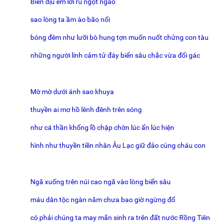
Biển dịu êm lời ru ngọt ngào
sao lòng ta ầm ào bão nổi
bóng đêm như lưỡi bò hung tợn muốn nuốt chửng con tàu
những người lính cảm tử đáy biển sâu chắc vừa đổi gác
Mờ mờ dưới ánh sao khuya
thuyền ai mơ hồ lênh đênh trên sóng
như cá thần khổng lồ chập chờn lúc ẩn lúc hiện
hình như thuyền tiền nhân Âu Lạc giữ đảo cùng cháu con
Ngã xuống trên núi cao ngã vào lòng biển sâu
máu dân tộc ngàn năm chưa bao giờ ngừng đổ
có phải chúng ta may mắn sinh ra trên đất nước Rồng Tiên