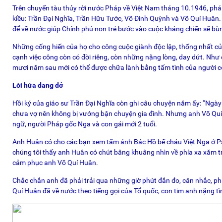
Trên chuyến tàu thủy rời nước Pháp về Việt Nam tháng 10.1946, phái
kiều: Trần Đại Nghĩa, Trần Hữu Tước, Võ Đình Quỳnh và Võ Quí Huân. 
để về nước giúp Chính phủ non trẻ bước vào cuộc kháng chiến sẽ bùn
Những cống hiến của họ cho công cuộc giành độc lập, thống nhất của
cạnh việc công còn có đời riêng, còn những nặng lòng, day dứt. Nh
mươi năm sau mới có thể được chữa lành bằng tấm tình của người c
Lời hứa dang dở
Hồi ký của giáo sư Trần Đại Nghĩa còn ghi câu chuyện năm ấy: “Ngày
chưa vợ nên không bị vướng bận chuyện gia đình. Nhưng anh Võ Quí Hu
ngữ, người Pháp gốc Nga và con gái mới 2 tuổi.
Anh Huân có cho các bạn xem tấm ảnh Bác Hồ bế cháu Việt Nga ở Par
chúng tôi thấy anh Huân có chút bâng khuâng nhìn về phía xa xăm tr
cảm phục anh Võ Quí Huân.
Chắc chắn anh đã phải trải qua những giờ phút đắn đo, cân nhắc, phả
Quí Huân đã về nước theo tiếng gọi của Tổ quốc, con tim anh nặng t