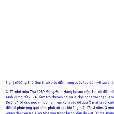
Nghệ sĩ Đặng Thái Sơn (trái) biểu diễn trong cuộc tọa đàm về tác ph
3. Tôi nhớ mùa Thu 1989, Đặng Đình Hưng lại vào viện. Khi tôi đến 
Đình Hưng rất vui. Rì rầm trò chuyện người lại đọc nghe vài đoạn Ô ma
Đường” rồi, ông ngỏ ý muốn anh em xúm vào để đưa Ô mai ra với cuộ
đến số phận ông quá sớm, phải tới sau khi ông mất đến 3 năm, Ô ma
người đại diện NXB Hội Nhà văn trong lời nói đầu đã viết: “Ô mai mang