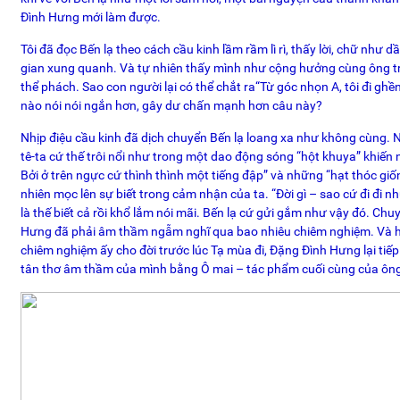
Đình Hưng mới làm được.
Tôi đã đọc Bến lạ theo cách cầu kinh lầm rầm lì rì, thấy lời, chữ như
gian xung quanh. Và tự nhiên thấy mình như cộng hưởng cùng ông trô
thể phách. Sao con người lại có thể chắt ra“Từ góc nhọn A, tôi đi ghề
nào nói nói ngắn hơn, gây dư chấn mạnh hơn câu này?
Nhịp điệu cầu kinh đã dịch chuyển Bến lạ loang xa như không cùng. 
tê-ta cứ thế trôi nổi như trong một dao động sóng “hột khuya” khiến n
Bởi ở trên ngực cứ thình thình một tiếng đập” và những “hạt thóc giố
nhiên mọc lên sự biết trong cảm nhận của ta. “Đời gì – sao cứ đi đi nhữ
là thế biết cả rồi khổ lắm nói mãi. Bến lạ cứ gửi gắm như vậy đó. C
Hưng đã phải âm thầm ngẫm nghĩ qua bao nhiêu chiêm nghiệm. Và hì
chiêm nghiệm ấy cho đời trước lúc Tạ mùa đi, Đặng Đình Hưng lại tiế
tân thơ âm thầm của mình bằng Ô mai – tác phẩm cuối cùng của ôn