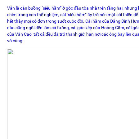
Vẫn là căn buồng “siêu hầm” ở góc đầu tòa nhà trên tầng hai, nhưn
chìm trong cơn thể nghiệm, cái “siêu hầm” ấy trở nên một cõi thiền đ
hết thảy mọi cô đơn trong suốt cuộc đời. Cái hầm của Đặng Đình Hưn
nào cũng ngồi đến lõm cả tường, cái gác xép của Hoàng Cầm, cái góc 
của Văn Cao, tất cả đều đã trở thành giới hạn nơi các ông bay lên qu
vô cùng.