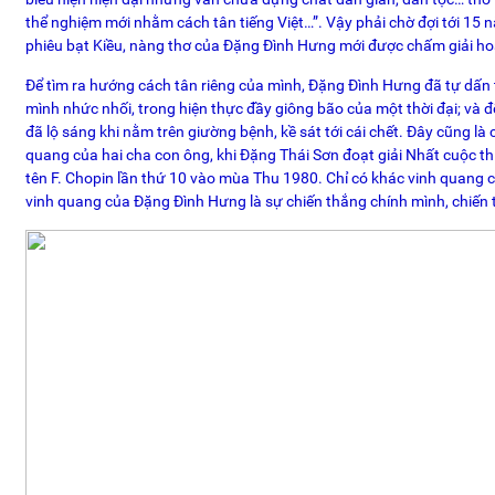
thể nghiệm mới nhằm cách tân tiếng Việt…”. Vậy phải chờ đợi tới 15
phiêu bạt Kiều, nàng thơ của Đặng Đình Hưng mới được chấm giải ho
Để tìm ra hướng cách tân riêng của mình, Đặng Đình Hưng đã tự dấn t
mình nhức nhối, trong hiện thực đầy giông bão của một thời đại; và đế
đã lộ sáng khi nằm trên giường bệnh, kề sát tới cái chết. Đây cũng là
quang của hai cha con ông, khi Đặng Thái Sơn đoạt giải Nhất cuộc 
tên F. Chopin lần thứ 10 vào mùa Thu 1980. Chỉ có khác vinh quang c
vinh quang của Đặng Đình Hưng là sự chiến thắng chính mình, chiến 