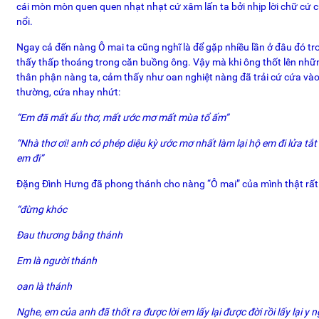
cái mòn mòn quen quen nhạt nhạt cứ xâm lấn ta bởi nhịp lời chữ cứ 
nổi.
Ngay cả đến nàng Ô mai ta cũng nghĩ là để gặp nhiều lần ở đâu đó t
thấy thấp thoáng trong căn buồng ông. Vậy mà khi ông thốt lên nhữn
thân phận nàng ta, cảm thấy như oan nghiệt nàng đã trải cứ cứa và
thường, cứa nhay nhứt:
“Em đã mất ấu thơ, mất ước mơ mất mùa tổ ấm”
“Nhà thơ ơi! anh có phép diệu kỳ ước mơ nhất làm lại hộ em đi lửa t
em đi”
Đặng Đình Hưng đã phong thánh cho nàng “Ô mai” của mình thật rất 
“đừng khóc
Đau thương bằng thánh
Em là người thánh
oan là thánh
Nghe, em của anh đã thốt ra được lời em lấy lại được đời rồi lấy lại y 