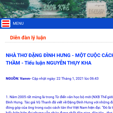
MENU
Diễn đàn lý luận
NHÀ THƠ ĐẶNG ĐÌNH HƯNG - MỘT CUỘC CÁC
THẦM - Tiểu luận NGUYỄN THỤY KHA
NGUỒN: Vanvn-
Cập nhật ngày: 22 Tháng 1, 2021 lúc 06:43
1. Năm 2005 rất mừng là trong Từ điển văn học bộ mới (NXB Thế giới
Đình Hưng. Tác giả Vũ Thanh đã viết về Đặng Đình Hưng với những đá
đóng góp của ông trong cuộc cách tân thơ Việt Nam hiện đại. “Đó là t
biểu hiện hiện đại nhưng vẫn chứa đựng chất dân gian, dân tộc… th