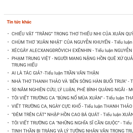
Tin tức khác
·
CHIẾU VẬT “TRĂNG” TRONG THƠ THIẾU NHI CỦA XUÂN Q
·
CHÙM THƠ 'XUÂN NHẬT' CỦA NGUYỄN KHUYẾN - Tiểu lu
·
XÉCGÂY ALECXANGĐRÔVICH EXÊNHIN - Tiểu luận NGUYỄN 
·
PHẠM TRUNG VIỆT - NGƯỜI MANG NẶNG HỒN QUÊ XỨ QUẢN
TRUNG HIẾU
·
AI LÀ TÁC GIẢ? -Tiểu luận TRẦN VĂN THẬN
·
NHÀ THƠ THANH THẢO VÀ 'BẾN SÔNG HÀN BUỔI TRƯA" - T
·
50 NĂM NGHIÊN CỨU, LÝ LUẬN, PHÊ BÌNH QUẢNG NGÃI - 
·
TÔI VIẾT TRƯỜNG CA “BÙNG NỔ MÙA XUÂN” - Tiểu luận T
·
VIẾT TRƯỜNG CA, NGÀY CỰC KHỔ - Tiểu luận THANH THẢO
·
“ĐÊM TRÊN CÁT” NHẬP HỒN CAO BÁ QUÁT - Tiểu luận XU
·
TÔI VIẾT TRƯỜNG CA “NHỮNG NGHĨA SĨ CẦN GIUỘC” - Tiể
·
TINH THẦN BI TRÁNG VÀ LÝ TƯỞNG NHÂN VĂN TRONG TRƯ