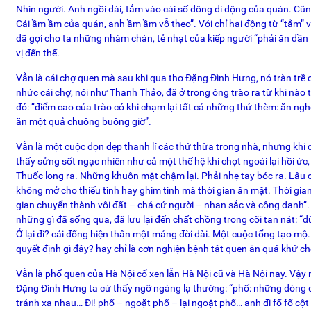
Nhìn người. Anh ngồi dài, tắm vào cái số đông di động của quán. Cũn
Cái ầm ầm của quán, anh ầm ầm vỗ theo”. Với chỉ hai động từ “tắm” 
đã gợi cho ta những nhàm chán, tẻ nhạt của kiếp người “phải ăn dần 
vị đến thế.
Vẫn là cái chợ quen mà sau khi qua thơ Đặng Đình Hưng, nó tràn trề
nhức cái chợ, nói như Thanh Thảo, đã ở trong ông trào ra từ khi nào t
đó: “điểm cao của trào có khi chạm lại tất cả những thứ thèm: ăn ng
ăn một quả chuông buông giờ”.
Vẫn là một cuộc dọn dẹp thanh lí các thứ thừa trong nhà, nhưng khi
thấy sửng sốt ngạc nhiên như cả một thế hệ khi chợt ngoái lại hồi ức,
Thuốc long ra. Những khuôn mặt chậm lại. Phải nhẹ tay bóc ra. Lâu
không mở cho thiếu tình hay ghim tình mà thời gian ăn mặt. Thời gian ă
gian chuyển thành vôi đất – chả cứ người – nhan sắc và công danh”. 
những gì đã sống qua, đã lưu lại đến chất chồng trong cõi tan nát: “
Ở lại đi? cái đống hiện thân một mảng đời dài. Một cuộc tổng tạo mộ
quyết định gì đây? hay chỉ là cơn nghiện bệnh tật quen ăn quá khứ che
Vẫn là phố quen của Hà Nội cổ xen lẫn Hà Nội cũ và Hà Nội nay. Vậ
Đặng Đình Hưng ta cứ thấy ngỡ ngàng lạ thường: “phố: những dòng đi
tránh xa nhau… Đi! phố – ngoặt phố – lại ngoặt phố… anh đi fố fố cột 