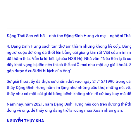
Đặng Thái Sơn với bố – nhà thơ Đặng Đình Hưng và mẹ – nghệ sĩ Thái
4. Đặng Đình Hưng cách tân thơ âm thầm nhưng không hề cố ý. Bằng t
người cuộc đời ông đã thốt lên bằng cái giọng kim rất Việt của mình 
đã thấm thía. Vẫn là lời kết lại của NXB Hội Nhà văn: “Nếu Bến lạ là
đầy khát vọng bị dồn nén thì có thể coi Ô mai như một sự giải thoát. 
gặp được ở cuối đời bi kịch của ông”.
Sự giải thoát ấy đã thực sự chấm dứt vào ngày 21/12/1990 trong cái 
thấy Đặng Đình Hưng nằm im lặng như những câu thơ, những nét v
thấy như có một cái gì đó bồng bềnh không nhìn rõ cứ bay bay mà để 
Năm nay, năm 2021, năm Đặng Đình Hưng nếu còn trên dương thế thì đạt
dòng về ông, để thấy ông đang trở lại cùng mùa Xuân nhân gian.
NGUYỄN THỤY KHA