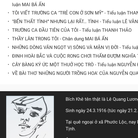
luận MAI BÁ ẤN
·
TÔI VIẾT TRƯỜNG CA “TRẺ CON Ở SƠN MỸ” - Tiểu luận TH
·
“BẾN THẤT TÌNH” NHƯNG LẠI RẤT… TÌNH - Tiểu luận LÊ VĂ
·
TRƯỜNG CA ĐẦU TIÊN CỦA TÔI - Tiểu luận THANH THẢO
·
THẦY LÂN TRONG TÔI - Chân dung MAI BÁ ẤN
·
NHỮNG DÒNG VĂN NGỌT VỊ SÔNG VÀ MẶN VỊ ĐỜI - Tiểu lu
·
ĐINH HOÀI BẮC VÀ CUỘC RONG CHƠI THẤM ĐƯỢM NGHĨA TÌN
·
CÂY BÀNG KÝ ỨC MỘT THUỞ HỌC TRÒ - Tiểu luận NGUYỄN
·
VỀ BÀI THƠ 'NHỮNG NGƯỜI TRỒNG HOA' CỦA NGUYỄN QU
Bích Khê tên thật là Lê Quang Lươn
Sinh ngày 24.3.1916 (tức ngày 21.2
Tại quê ngoại ở xã Phước Lộc, nay 
Tịnh.