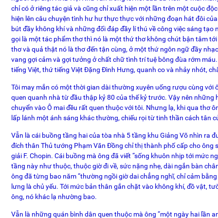
chỉ có ở riêng tác giả và cũng chỉ xuất hiện một lần trên một cuộc độ
hiện lên câu chuyện tình hư hư thực thực với những đoạn hát đôi của
bút đầy không khí và những đối đáp đầy lí thú về công việc sáng tạo 
gọi là một tác phẩm thơ thì nó là một thứ thơ không chút bận tâm tớ
thơ và quả thật nó là thơ đến tận cùng, ở một thứ ngôn ngữ đầy nhạc
vang gợi cảm và gợi tưởng ở chất chữ tình trí tuệ bông đùa rớm máu
tiếng Việt, thứ tiếng Việt Đặng Đình Hưng, quanh co và nhảy nhót, chắ
Tôi may mắn có một thời gian dài thường xuyên uống rượu cùng với ô
quen quanh nhà từ đầu thập kỷ 80 của thế kỷ trước. Vậy nên những
chuyển vào Ô mai đều rất quen thuộc với tôi. Nhưng lạ, khi qua thơ 
lấp lánh một ánh sáng khác thường, chiếu rọi từ tinh thần cách tân c
Vẫn là cái buồng tầng hai của tòa nhà 5 tầng khu Giảng Võ nhìn ra 
đích thân Thủ tướng Phạm Văn Đồng chỉ thị thành phố cấp cho ông s
giải F. Chopin. Cái buồng mà ông đã viết “sống khuôn nhịp tới mức n
tầng này như thuộc, thuộc giờ đi về, sức nặng nhẹ, dài ngắn bàn châ
ông đã từng bao năm “thường ngồi giờ dai chẳng nghĩ, chỉ cảm bằng
lưng là chủ yếu. Tới mức bản thân gắn chặt vào không khí, đồ vật, t
ông, nó khác lạ nhường bao.
Vẫn là những quán bình dân quen thuộc mà ông “một ngày hai lần an