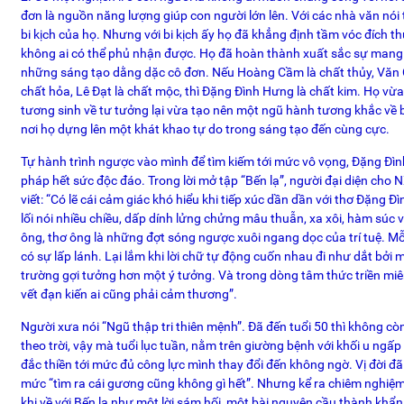
đơn là nguồn năng lượng giúp con người lớn lên. Với các nhà văn nói t
bi kịch của họ. Nhưng với bi kịch ấy họ đã khẳng định tầm vóc đích 
không ai có thể phủ nhận được. Họ đã hoàn thành xuất sắc sự mang
những sáng tạo dằng dặc cô đơn. Nếu Hoàng Cầm là chất thủy, Văn C
chất hỏa, Lê Đạt là chất mộc, thì Đặng Đình Hưng là chất kim. Họ v
tương sinh về tư tưởng lại vừa tạo nên một ngũ hành tương khắc về 
nơi họ dựng lên một khát khao tự do trong sáng tạo đến cùng cực.
Tự hành trình ngược vào mình để tìm kiếm tới mức vô vọng, Đặng Đìn
pháp hết sức độc đáo. Trong lời mở tập “Bến lạ”, người đại diện ch
viết: “Có lẽ cái cảm giác khó hiểu khi tiếp xúc dần dần với thơ Đặng 
lối nói nhiều chiều, dấp dính lửng chửng mâu thuẫn, xa xôi, hàm súc v
ông, thơ ông là những đợt sóng ngược xuôi ngang dọc của trí tuệ. Mỗ
có sự lấp lánh. Lại lắm khi lời chữ tự động cuốn nhau đi như dắt bởi 
trường gợi tưởng hơn một ý tưởng. Và trong dòng tâm thức triền miê
vết đạn kiến ai cũng phải cảm thương”.
Người xưa nói “Ngũ thập tri thiên mệnh”. Đã đến tuổi 50 thì không cò
theo trời, vậy mà tuổi lục tuần, nằm trên giường bệnh với khối u ngấ
đắc thiền tới mức đủ công lực mình thay đổi đến không ngờ. Vị đời đã
mức “tìm ra cái gương cũng không gì hết”. Nhưng kể ra chiêm nghiệ
khi về với Bến lạ như một lời sám hối, một bài nguyện cầu thành khẩ