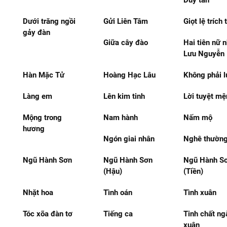
Duy tân
Dưới trăng ngồi
Gửi Liên Tâm
Giọt lệ trích 
gảy đàn
Giữa cây đào
Hai tiên nữ 
Lưu Nguyễn
Hàn Mặc Tử
Hoàng Hạc Lâu
Không phải l
Làng em
Lên kim tinh
Lời tuyệt m
Mộng trong
Nam hành
Nấm mộ
hương
Ngón giai nhân
Nghê thườn
Ngũ Hành Sơn
Ngũ Hành Sơn
Ngũ Hành S
(Hậu)
(Tiền)
Nhặt hoa
Tình oán
Tình xuân
Tóc xõa đàn tơ
Tiếng ca
Tinh chất ng
xuân