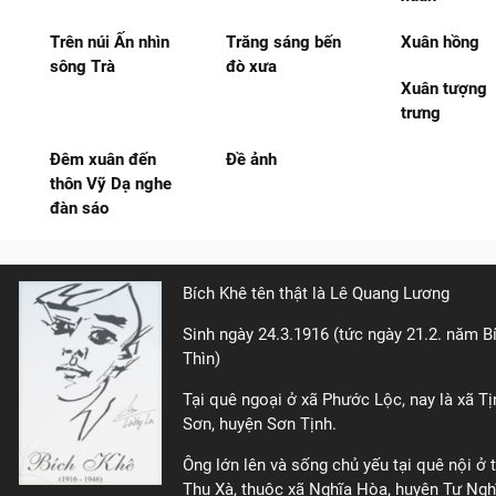
Trên núi Ấn nhìn
Trăng sáng bến
Xuân hồng
sông Trà
đò xưa
Xuân tượng
trưng
Đêm xuân đến
Đề ảnh
thôn Vỹ Dạ nghe
đàn sáo
Bích Khê tên thật là Lê Quang Lương
Sinh ngày 24.3.1916 (tức ngày 21.2. năm B
Thìn)
Tại quê ngoại ở xã Phước Lộc, nay là xã Tị
Sơn, huyện Sơn Tịnh.
Ông lớn lên và sống chủ yếu tại quê nội ở t
Thu Xà, thuộc xã Nghĩa Hòa, huyện Tư Ngh