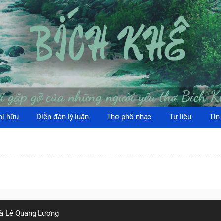
hi hữu
Diễn đàn lý luận
Thơ phổ nhạc
Tư liệu
Tin
 là Lê Quang Lương