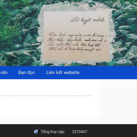
 văn
Bạn đọc
Liên kết website
Tổng truy cập:
2210407