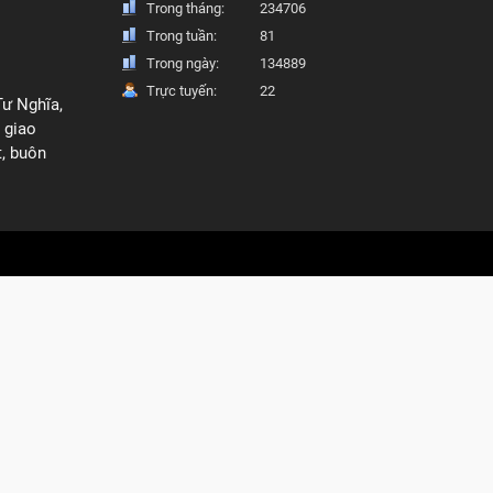
Trong tháng:
234706
Trong tuần:
81
Trong ngày:
134889
Trực tuyến:
22
Tư Nghĩa,
 giao
t, buôn