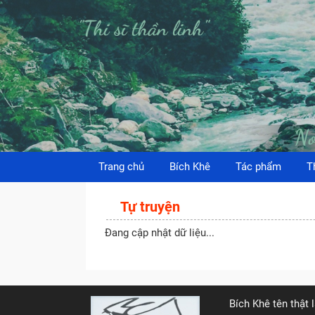
Trang chủ
Bích Khê
Tác phẩm
T
Tự truyện
Đang cập nhật dữ liệu...
Bích Khê tên thật